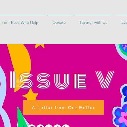
For Those Who Help
Donate
Partner with Us
Ev
Issue V
A Letter from Our Editor