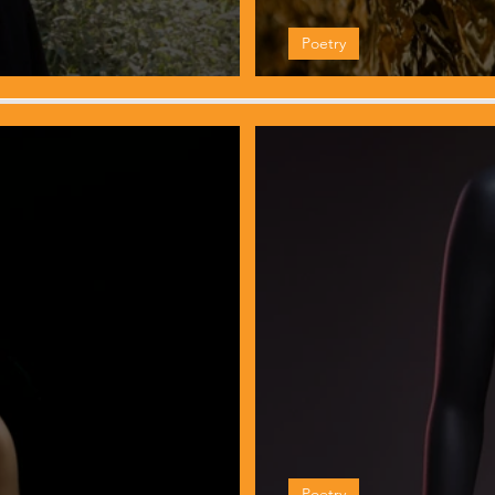
Poetry
iced by Rhea Melina
Two Poems by Suz
Poetry