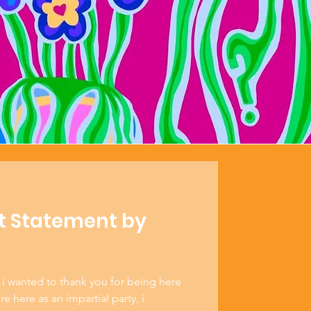
t Statement by
i wanted to thank you for being here
e here as an impartial party, i