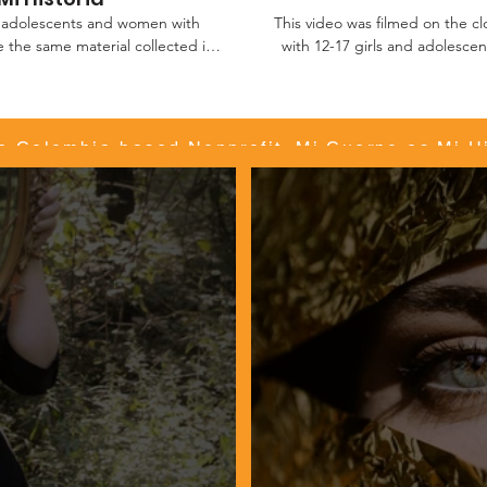
ls, adolescents and women with
This video was filmed on the c
 the same material collected in
with 12-17 girls and adolescen
graphies and scenes told real
with their families due to lega
out by the foundation My Body is
psychological workshops with a
themselves emotionally. Artis
and 5 professional dancers
facilitated the identificatio
e Colombia-based Nonprofit, Mi Cuerpo es Mi Hi
arried out by performing arts
would later be taken up for symb
which each one found themselv
violencia en Colombia. Las piezas
phases of the methodology wa
elementos de la arte terapia. Los
which goes through some prev
video fue filmado el día de ci
ta obra, presentada en
con. Unas y adolescentes de un hogar
fueron niñas que no pueden esta
úsica, y dirección general de la
tipos. Nuestra fundación desarrolló talleres psicológicos con técnicas artísticas que permitieran a las
cas Martha Isabelle Scott.
participantes su identifica
movimiento, la escritura y el 
narrativas de las niñas y adol
En los relatos apareció la inqu
encontraba. Así, el tema que 
juventud por medio de la metá
de desarr