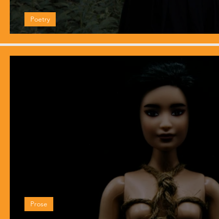
Poetry
When I Was Young I Wanted to Get Not
Prose