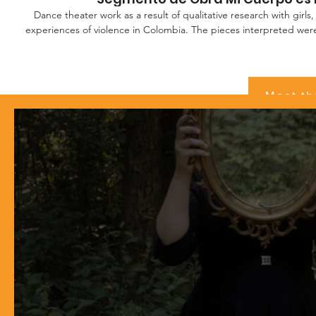
Dance theater work as a result of qualitative research with gir
experiences of violence in Colombia. The pieces interpreted were
workshops with elements of art therapy. The movements, choreo
stories, and processes of resilience through the therapy carried 
My Story. In this work, presented in more than 5 occasions in different stages of Valle del Cauca,
Colombia, approximately 12 girls and adolescents, 7 women 
Meet th
participated. The music and general direction of the play was c
researcher Martha Isabelle Scott. Obra de danza teatro como resultado de una investigación
cualitativa con niñas, adolescentes y mujeres con experiencias de 
interpretadas fueron el material mismo recolectado en talleres con 
movimientos, coreografías y escenas contaban historias reales, y procesos de resiliencia a través de
los procesos llevados a cabo por la fundación Mi Cuerpo es Mi Historia. En es
más 5 ocasiones en diferentes escenarios del Valle del Cauca, participaron aproximadamente 12
niñas y adolescentes , 7 mujeres y 5 bailarines profesionales. La m
obra fue llevada a cabo por la investigadora en artes escéni