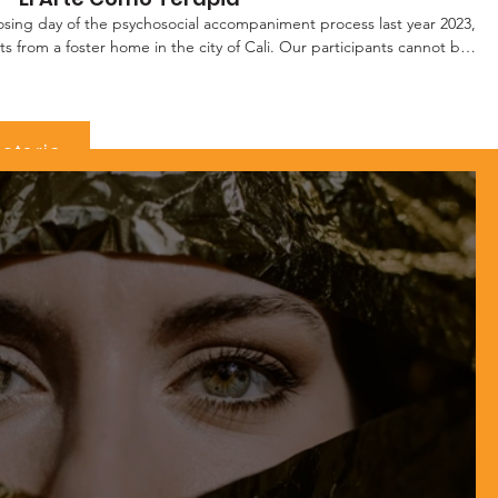
losing day of the psychosocial accompaniment process last year 2023,
ts from a foster home in the city of Cali. Our participants cannot be
l situations of violence of different types. Our foundation developed
rtistic techniques that allowed participants to identify and express
tic resources such as painting, movement, writing and performance
n of common elements in the narratives of girls and adolescents that
storia
olization. In the stories, concern for youth and the moment of life in
es appeared. Thus, the theme that guided the work in the following
s youth through the metaphor of transformation of the butterfly,
ious moments of development before becoming a butterfly. Este
erre del proceso de acompañamiento psicosocial del año pasado 2023,
 de acogida de la ciudad de Cali. Nuestras participantes
r con sus familias por situaciones legales de violencia de diferentes
ción y expresión emocional, recursos artísticos como la pintura, el
performance facilitaron la identificación de elementos comunes en las
escentes que posteriormente serían retomadas para su simbolización.
ietud por la juventud y por el momento de vida en el que cada una se
orientó el trabajo en las siguientes fases de la metodología fue la
fora de transformación de la mariposa, que pasa por unos momentos
ollo previos antes de convertirse en mariposa.