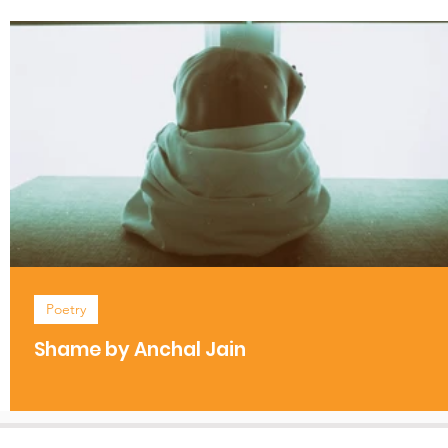
Poetry
Shame by Anchal Jain